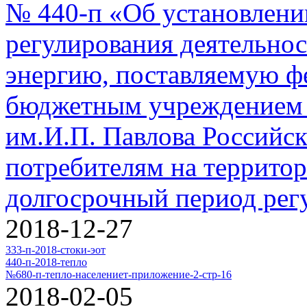
№ 440-п «Об установлени
регулирования деятельнос
энергию, поставляемую ф
бюджетным учреждением 
им.И.П. Павлова Российск
потребителям на территор
долгосрочный период рег
2018-12-27
333-п-2018-стоки-эот
440-п-2018-тепло
№680-п-тепло-населениет-приложение-2-стр-16
2018-02-05