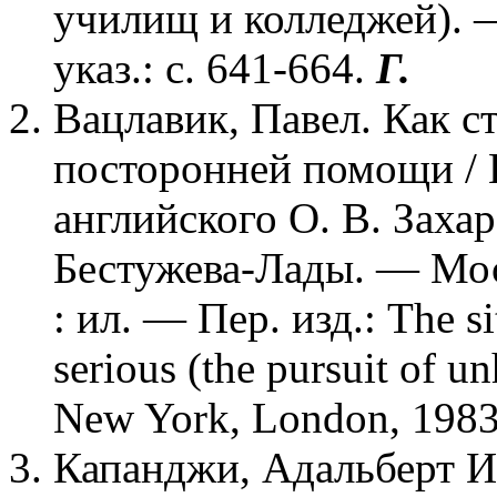
училищ и колледжей). —
указ.: с. 641-664.
Г
.
Вацлавик, Павел. Как с
посторонней помощи / П
английского О. В. Заха
Бестужева-Лады. — Моск
: ил. — Пер. изд.: The si
serious (the pursuit of 
New York, London, 198
Капанджи, Адальберт И.