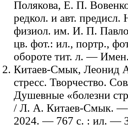
Полякова, Е. П. Вовенко
редкол. и авт. предисл.
физиол. им. И. П. Павло
цв. фот.: ил., портр., ф
обороте тит. л. — Имен.
Китаев-Смык, Леонид А
стресс. Творчество. Со
Душевные «болезни стре
/ Л. А. Китаев-Смык. —
2024. — 767 с. : ил. — З