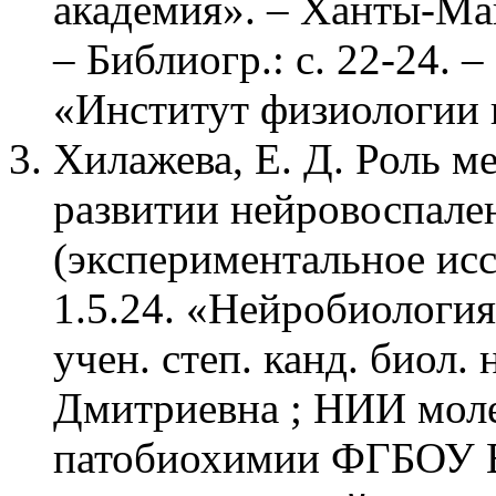
академия». – Ханты-Манс
– Библиогр.: с. 22-24.
«Институт физиологии 
Хилажева, Е. Д. Роль м
развитии нейровоспале
(экспериментальное исс
1.5.24. «Нейробиология»
учен. степ. канд. биол.
Дмитриевна ; НИИ мол
патобиохимии ФГБОУ 