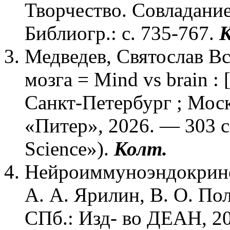
Творчество. Совладани
Библиогр.: с. 735-767.
К
Медведев, Святослав В
мозга = Mind vs brain :
Санкт-Петербург ; Моск
«Питер», 2026. — 303 с.
Science»).
Колт.
Нейроиммуноэндокринол
А. А. Ярилин, В. О. По
СПб.: Изд- во ДЕАН, 20