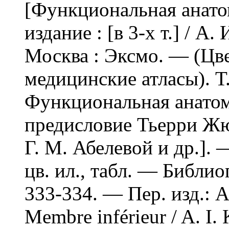
[Функциональная анато
издание : [в 3-х т.] / А
Москва : Эксмо. — (Ц
медицинские атласы). Т
Функциональная анатомия
предисловие Тьерри Жюд
Г. М. Абелевой и др.]. —
цв. ил., табл. — Библиог
333-334. — Пер. изд.: A
Membre inférieur / A. I.