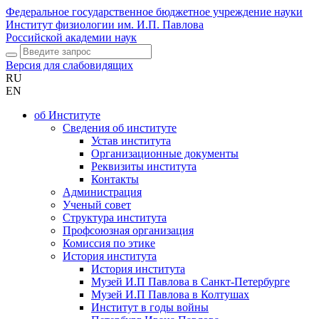
Федеральное государственное бюджетное учреждение науки
Институт физиологии им. И.П. Павлова
Российской академии наук
Версия для слабовидящих
RU
EN
об Институте
Сведения об институте
Устав института
Организационные документы
Реквизиты института
Контакты
Администрация
Ученый совет
Структура института
Профсоюзная организация
Комиссия по этике
История института
История института
Музей И.П Павлова в Санкт-Петербурге
Музей И.П Павлова в Колтушах
Институт в годы войны