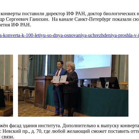
конверты поставили директор ИФ РАН, доктор биологических н
ндр Сергеевич Ганихин. На канале Санкт-Петербург показали 
-летия ИФ РАН.
ya-konverta-k-100-letiyu-so-dnya-osnovaniya-uchrezhdeniya-proshla-
жён фасад здания института. Дополнительно к выпуску конверт
у: Невский пр., д. 70, где любой желающий сможет поставить от
 связи.