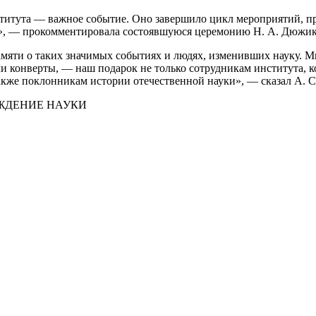
ститута — важное событие. Оно завершило цикл мероприятий, п
к», — прокомментировала состоявшуюся церемонию Н. А. Дюжик
амяти о таких значимых событиях и людях, изменивших науку. 
и конверты, — наш подарок не только сотрудникам института, к
акже поклонникам истории отечественной науки», — сказал А. С
ЖДЕНИЕ НАУКИ