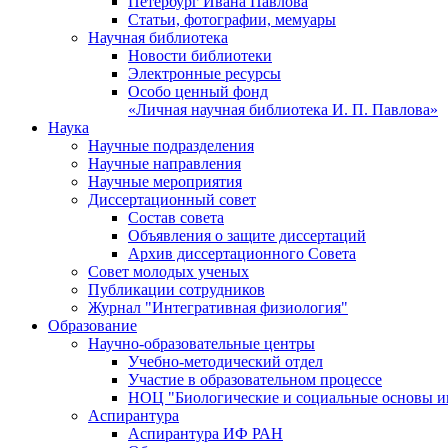
Петербург Ивана Павлова
Статьи, фотографии, мемуары
Научная библиотека
Новости библиотеки
Электронные ресурсы
Особо ценный фонд
«Личная научная библиотека И. П. Павлова»
Наука
Научные подразделения
Научные направления
Научные мероприятия
Диссертационный совет
Состав совета
Объявления о защите диссертаций
Архив диссертационного Совета
Совет молодых ученых
Публикации сотрудников
Журнал "Интегративная физиология"
Образование
Научно-образовательные центры
Учебно-методический отдел
Участие в образовательном процессе
НОЦ "Биологические и социальные основы 
Аспирантура
Аспирантура ИФ РАН