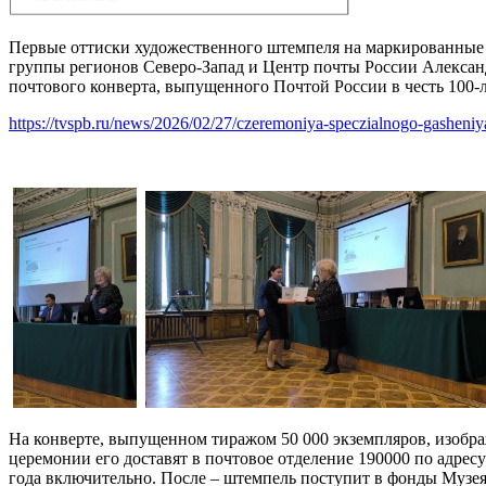
Первые оттиски художественного штемпеля на маркированные 
группы регионов Северо-Запад и Центр почты России Алекса
почтового конверта, выпущенного Почтой России в честь 100
https://tvspb.ru/news/2026/02/27/czeremoniya-speczialnogo-gasheni
На конверте, выпущенном тиражом 50 000 экземпляров, изобра
церемонии его доставят в почтовое отделение 190000 по адрес
года включительно. После – штемпель поступит в фонды Музея