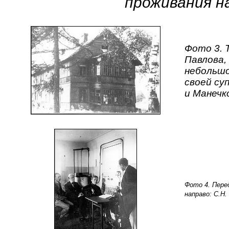
проживания н
Фото 3. 
Павлова,
небольшо
своей су
и Манечк
Фото 4. Пере
направо: С.Н.