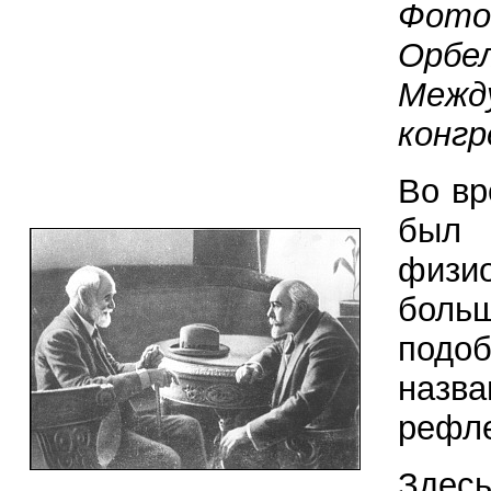
Фото
Орбе
Межд
конгр
Во вр
был
физи
бол
подо
наз
рефле
Здес