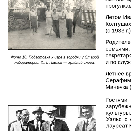
прогулкам
Летом Ив
Колтушах
(с 1933 г
Родителе
семьями.
секретар
Фото 10. Подготовка к игре в городки у Старой
и по слу
лаборатории. И.П. Павлов — крайний слева.
Летнее в
Серафимы
Манечка 
Гостями
зарубеж
культуры
Уэльс с 
лауреат 