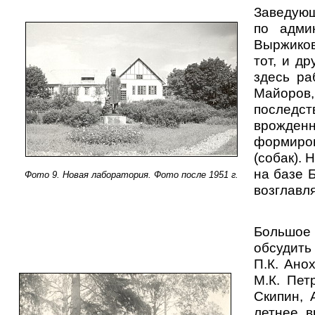
Заведующ
по адми
Выржиковс
тот, и д
здесь ра
Майоров,
последст
врожден
формиро
(собак).
на базе 
Фото 9. Новая лаборатория. Фото после 1951 г.
возглавл
Большое
обсудить
П.К. Анох
М.К. Пет
Скипин, 
летнее в