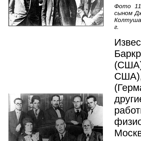
Фото 11
сыном Дж
Колтушах
г.
Изве
Барк
(США
США)
(Герм
друг
раб
физио
Москва