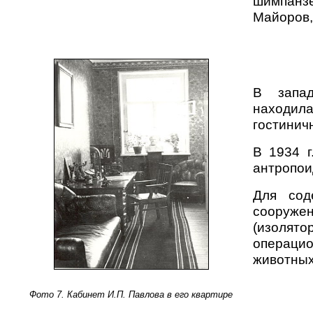
шимпанз
Майоров, 
В запад
находила
гостинич
В 1934 г
антропои
Для сод
сооруже
(изолят
операцио
животных
Фото 7. Кабинет И.П. Павлова в его квартире