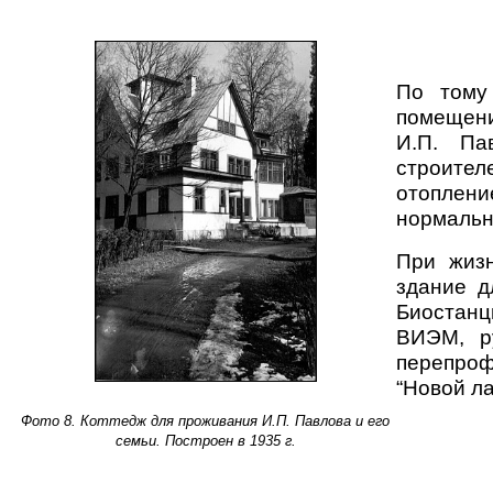
По тому
помещени
И.П. Па
строител
отоплен
нормальн
При жизн
здание д
Биостанц
ВИЭМ, ру
перепро
“Новой л
Фото 8. Коттедж для проживания И.П. Павлова и его
семьи. Построен в 1935 г.