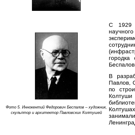
С 1929 
научного
экспери
сотрудн
(инфраст
городка 
Беспалов
В разраб
Павлов, 
по строи
Колтуши 
библиот
Фото 5. Иннокентий Федорович Беспалов – художник,
Колтушах
скульптор и архитектор Павловских Колтушей
занимали
Ленингра