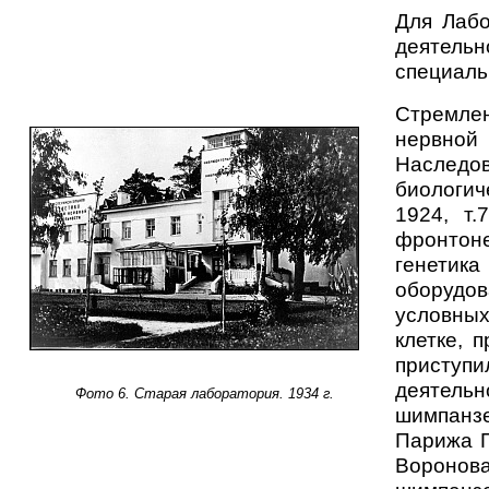
Для Лабо
деятельн
специаль
Стремлен
нервной
Наследо
биологич
1924, т.
фронтон
генетик
оборудо
условных
клетке, 
приступ
деятель
Фото 6. Старая лаборатория. 1934 г.
шимпанзе
Парижа П
Воронов