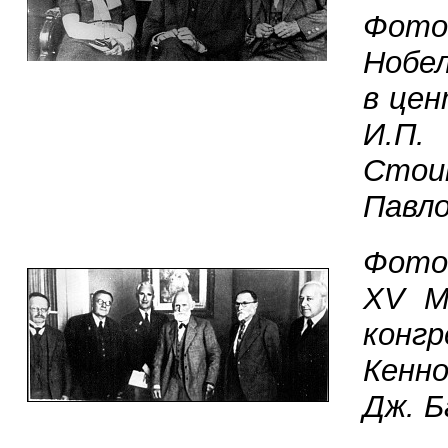
Фото
Нобе
в цен
И.П.
Стои
Павло
Фото
XV М
конгр
Кенно
Дж. Б