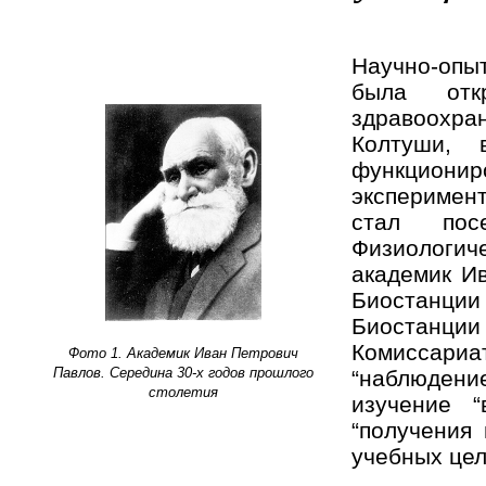
Научно-опы
была отк
здравоохран
Колтуши, 
функционир
эксперимен
стал пос
Физиологич
академик И
Биостанции
Биостанции
Комиссариат
Фото 1. Академик Иван Петрович
Павлов.
Середина 30-х годов прошлого
“наблюдени
столетия
изучение 
“получения
учебных цел