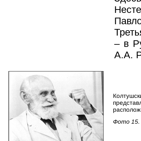
Нест
Павл
Треть
– в Р
А.А. 
Колтушск
представл
располож
Фото 15. 