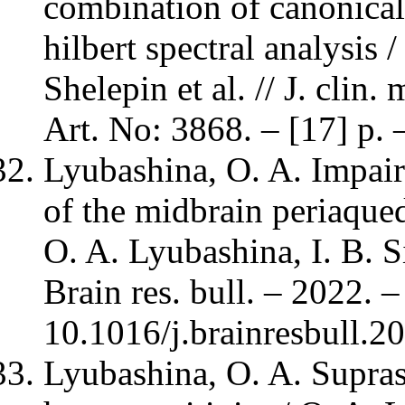
combination of canonical 
hilbert spectral analysis 
Shelepin et al. // J. clin
Art. No: 3868. – [17] p
Lyubashina, O. A. Impaire
of the midbrain periaquedu
O. A. Lyubashina, I. B. 
Brain res. bull. – 2022. 
10.1016/j.brainresbull.2
Lyubashina, O. A. Supras