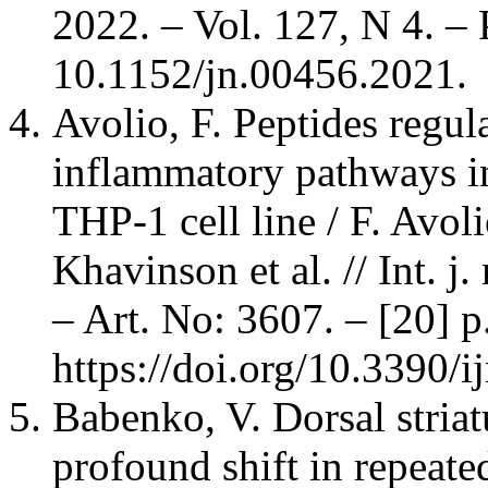
2022. – Vol. 127, N 4. –
10.1152/jn.00456.2021.
Avolio, F. Peptides regula
inflammatory pathways 
THP-1 cell line / F. Avoli
Khavinson et al. // Int. j.
– Art. No: 3607. – [20] 
https://doi.org/10.3390/
Babenko, V. Dorsal striat
profound shift in repeat