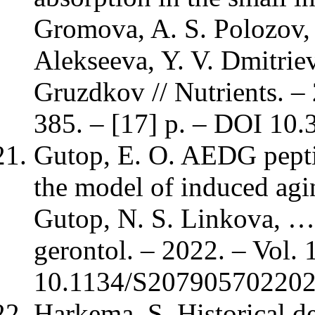
Gromova, A. S. Polozov, 
Alekseeva, Y. V. Dmitrie
Gruzdkov // Nutrients. – 
385. – [17] p. – DOI 10
Gutop, E. O. AEDG peptid
the model of induced agin
Gutop, N. S. Linkova, …,
gerontol. – 2022. – Vol.
10.1134/S207905702202
Harkema, S. Historical 