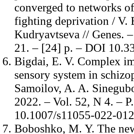
converged to networks of 
fighting deprivation / V
Kudryavtseva // Genes. –
21. – [24] p. – DOI 10.
Bigdai, E. V. Complex im
sensory system in schizop
Samoilov, A. A. Sinegubo
2022. – Vol. 52, N 4. – 
10.1007/s11055-022-012
Boboshko, M. Y. The new