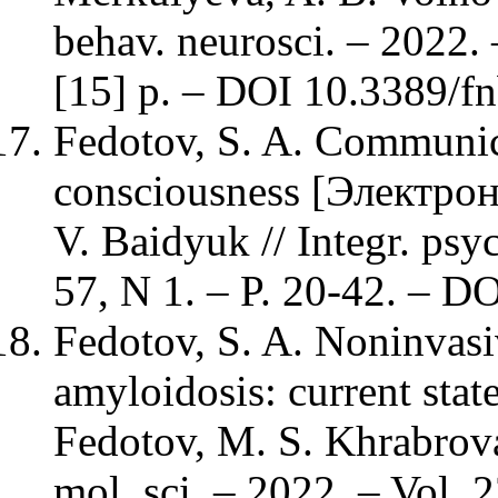
behav. neurosci. – 2022. 
[15] p. – DOI 10.3389/f
Fedotov, S. A. Communica
consciousness [Электрон
V. Baidyuk // Integr. psyc
57, N 1. – P. 20-42. – 
Fedotov, S. A. Noninvasiv
amyloidosis: current state
Fedotov, M. S. Khrabrova, 
mol. sci. – 2022. – Vol. 