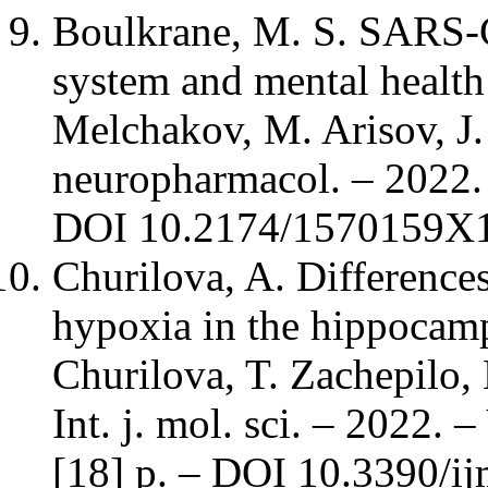
Boulkrane, M. S. SARS-
system and mental health 
Melchakov, M. Arisov, J. 
neuropharmacol. – 2022. 
DOI 10.2174/1570159X
Churilova, A. Difference
hypoxia in the hippocamp
Churilova, T. Zachepilo,
Int. j. mol. sci. – 2022. 
[18] p. – DOI 10.3390/i