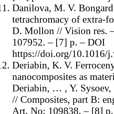
Danilova, M. V. Bongard
tetrachromacy of extra-fo
D. Mollon // Vision res. 
107952. – [7] p. – DOI
https://doi.org/10.1016/j
Deriabin, K. V. Ferroceny
nanocomposites as materia
Deriabin, … , Y. Sysoev,
// Composites, part B: en
Art. No: 109838. – [8] p