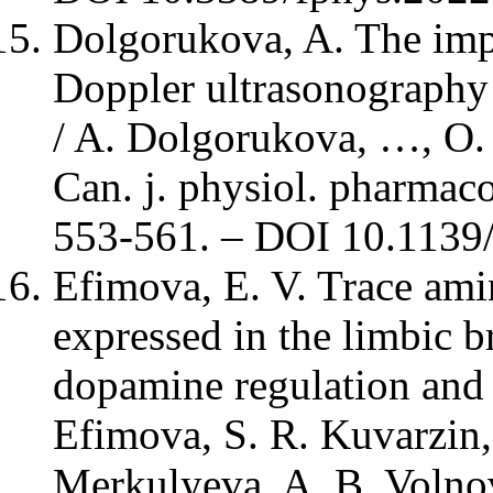
Dolgorukova, A. The impl
Doppler ultrasonography 
/ A. Dolgorukova, …, O. 
Can. j. physiol. pharmaco
553-561. – DOI 10.1139
Efimova, E. V. Trace amin
expressed in the limbic b
dopamine regulation and 
Efimova, S. R. Kuvarzin,
Merkulyeva, A. B. Volnova