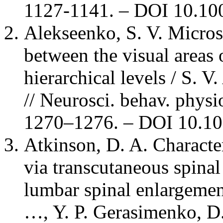
1127-1141. – DOI 10.10
Alekseenko, S. V. Micros
between the visual areas o
hierarchical levels / S. 
// Neurosci. behav. physio
1270–1276. – DOI 10.10
Atkinson, D. A. Character
via transcutaneous spinal
lumbar spinal enlargement
…, Y. P. Gerasimenko, D.