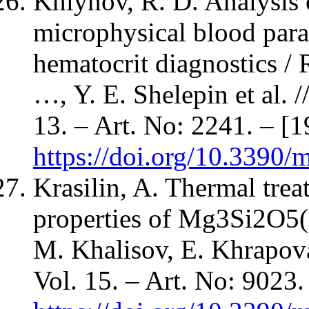
Khlynov, R. D. Analysis o
microphysical blood para
hematocrit diagnostics /
…, Y. E. Shelepin et al. 
13. – Art. No: 2241. – [1
https://doi.org/10.3390
Krasilin, A. Thermal tre
properties of Mg3Si2O5(O
M. Khalisov, E. Khrapova 
Vol. 15. – Art. No: 9023.