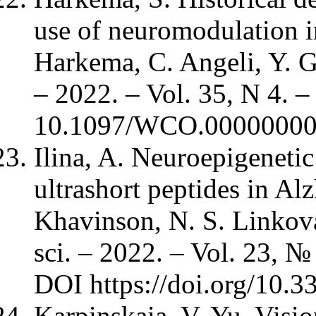
use of neuromodulation i
Harkema, C. Angeli, Y. G
– 2022. – Vol. 35, N 4. 
10.1097/WCO.00000000
Ilina, A. Neuroepigeneti
ultrashort peptides in Alz
Khavinson, N. S. Linkova,
sci. – 2022. – Vol. 23, №
DOI https://doi.org/10.
Karpinskaia, V. Yu. Visio