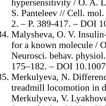
hypersensitivity / O. A. 
S. Panteleev // Cell. mol
2. – P. 389-417. – DOI 
Malysheva, O. V. Insulin-
for a known molecule / O
Neurosci. behav. physiol.
175–182. – DOI 10.1007
Merkulyeva, N. Differen
treadmill locomotion in d
Merkulyeva, V. Lyakhovet