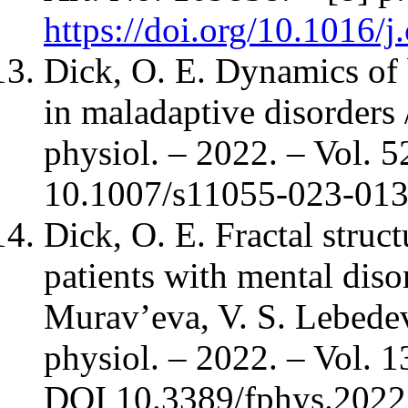
https://doi.org/10.1016/
Dick, O. E. Dynamics of b
in maladaptive disorders 
physiol. – 2022. – Vol. 
10.1007/s11055-023-013
Dick, O. E. Fractal structu
patients with mental disor
Murav’eva, V. S. Lebedev,
physiol. – 2022. – Vol. 1
DOI 10.3389/fphys.2022