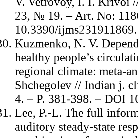
V. Vetrovoy, I. I. Krivoi /
23, № 19. – Art. No: 118
10.3390/ijms231911869.
Kuzmenko, N. V. Depende
healthy people’s circulat
regional climate: meta-an
Shchegolev // Indian j. c
4. – P. 381-398. – DOI 
Lee, P.-L. The full inform
auditory steady-state res