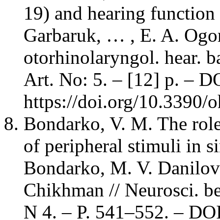
19) and hearing function 
Garbaruk, … , E. A. Ogoro
otorhinolaryngol. hear. b
Art. No: 5. – [12] p. – D
https://doi.org/10.3390
Bondarko, V. M. The role 
of peripheral stimuli in s
Bondarko, M. V. Danilova
Chikhman // Neurosci. be
N 4. – P. 541–552. – DO