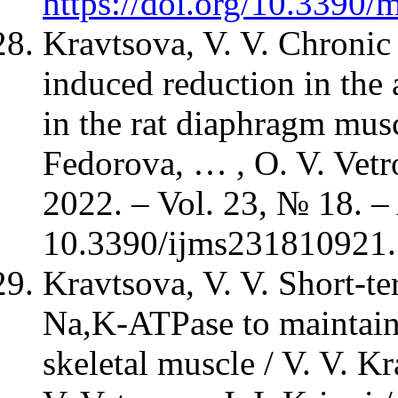
https://doi.org/10.3390
Kravtsova, V. V. Chronic
induced reduction in the
in the rat diaphragm musc
Fedorova, … , O. V. Vetrovo
2022. – Vol. 23, № 18. –
10.3390/ijms231810921.
Kravtsova, V. V. Short-t
Na,K-ATPase to maintain 
skeletal muscle / V. V. K