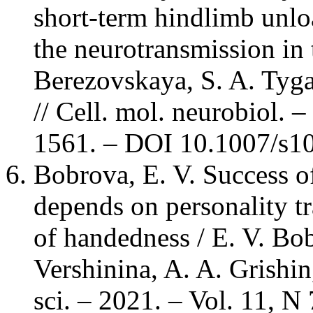
short-term hindlimb unlo
the neurotransmission in 
Berezovskaya, S. A. Tyga
// Cell. mol. neurobiol. –
1561. – DOI 10.1007/s1
Bobrova, E. V. Success 
depends on personality tr
of handedness / E. V. Bob
Vershinina, A. A. Grishin
sci. – 2021. – Vol. 11, N 