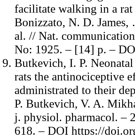
facilitate walking in a ra
Bonizzato, N. D. James, 
al. // Nat. communication
No: 1925. – [14] p. – D
Butkevich, I. P. Neonatal
rats the antinociceptive e
administrated to their dep
P. Butkevich, V. A. Mikha
j. physiol. pharmacol. – 
618. – DOI https://doi.o