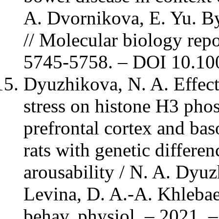
A. Dvornikova, E. Yu. By
// Molecular biology repo
5745-5758. – DOI 10.10
Dyuzhikova, N. A. Effect
stress on histone H3 pho
prefrontal cortex and bas
rats with genetic differe
arousability / N. A. Dyu
Levina, D. A.-A. Khlebaev
behav. physiol. – 2021. –