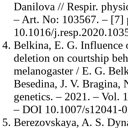
Danilova // Respir. physi
– Art. No: 103567. – [7]
10.1016/j.resp.2020.103
Belkina, E. G. Influence 
deletion on courtship be
melanogaster / E. G. Bel
Besedina, J. V. Bragina, N
genetics. – 2021. – Vol. 1
– DOI 10.1007/s12041-0
Berezovskaya, A. S. Dyna