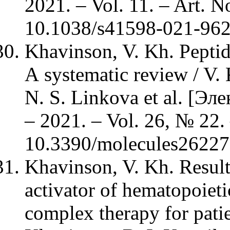
2021. – Vol. 11. – Art. N
10.1038/s41598-021-962
Khavinson, V. Kh. Peptid
А systematic review / V.
N. S. Linkova et al. [Эл
– 2021. – Vol. 26, № 22.
10.3390/molecules26227
Khavinson, V. Kh. Result
activator of hematopoietic
complex therapy for pati