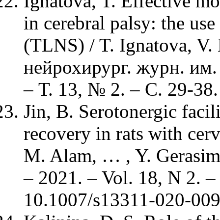
Ignatova, T. Effective m
in cerebral palsy: the use
(TLNS) / T. Ignatova, V. 
нейрохирург. журн. им. 
– Т. 13, № 2. – С. 29-38.
Jin, B. Serotonergic facil
recovery in rats with cerv
M. Alam, … , Y. Gerasime
– 2021. – Vol. 18, N 2. 
10.1007/s13311-020-009