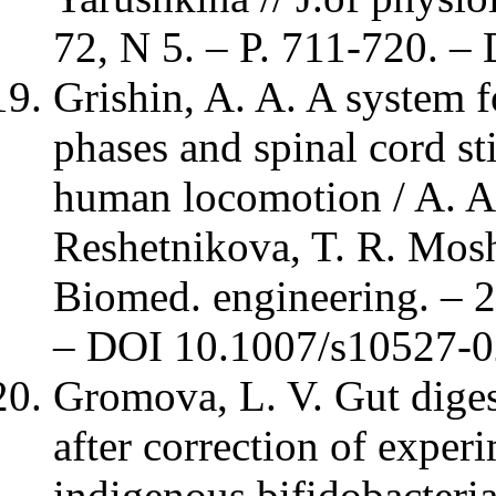
72, N 5. – P. 711-720. –
Grishin, A. A. A system f
phases and spinal cord sti
human locomotion / A. A.
Reshetnikova, T. R. Mosh
Biomed. engineering. – 2
– DOI 10.1007/s10527-0
Gromova, L. V. Gut dige
after correction of experi
indigenous bifidobacteria