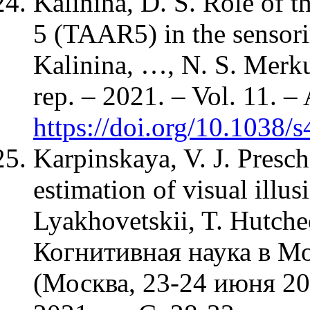
Kalinina, D. S. Role of t
5 (TAAR5) in the sensori
Kalinina, …, N. S. Merku
rep. – 2021. – Vol. 11. –
https://doi.org/10.1038
Karpinskaya, V. J. Presc
estimation of visual illus
Lyakhovetskii, T. Hutche
Когнитивная наука в Мо
(Москва, 23-24 июня 202