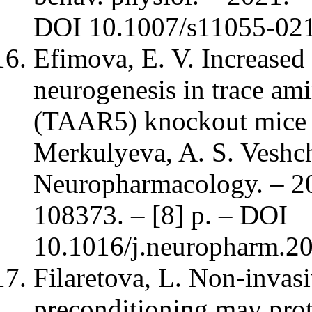
DOI 10.1007/s11055-021
Efimova, E. V. Increased
neurogenesis in trace ami
(TAAR5) knockout mice 
Merkulyeva, A. S. Veshchi
Neuropharmacology. – 202
108373. – [8] p. – DOI
10.1016/j.neuropharm.2
Filaretova, L. Non-invas
preconditioning may prot