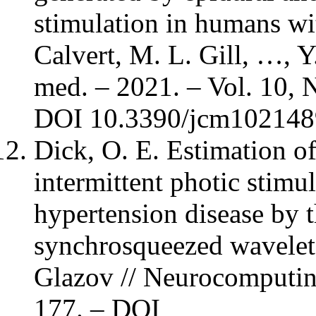
stimulation in humans wit
Calvert, M. L. Gill, …, Y.
med. – 2021. – Vol. 10, N
DOI 10.3390/jcm102148
Dick, O. E. Estimation o
intermittent photic stimu
hypertension disease by 
synchrosqueezed wavelet 
Glazov // Neurocomputing
177. – DOI