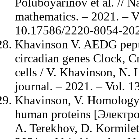
Poluboyarinov et al. // N
mathematics. – 2021. – V
10.17586/2220-8054-202
Khavinson V. AEDG pepti
circadian genes Clock, 
cells / V. Khavinson, N. 
journal. – 2021. – Vol. 1
Khavinson, V. Homolog
human proteins [Электро
A. Terekhov, D. Kormilets 