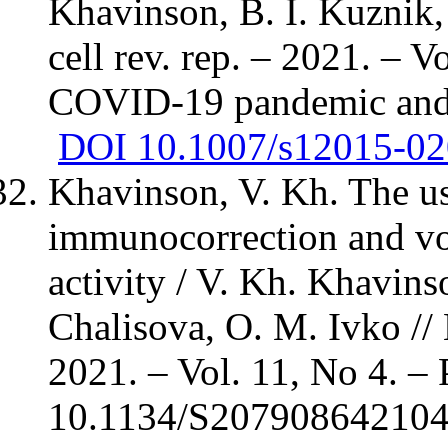
Khavinson, B. I. Kuznik, 
cell rev. rep. – 2021. – V
COVID-19 pandemic and s
DOI 10.1007/s12015-02
Khavinson, V. Kh. The us
immunocorrection and vol
activity / V. Kh. Khavins
Chalisova, O. M. Ivko // 
2021. – Vol. 11, No 4. –
10.1134/S207908642104