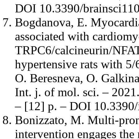
DOI 10.3390/brainsci11
Bogdanova, E. Myocardial
associated with cardiomy
TRPC6/calcineurin/NFAT 
hypertensive rats with 5
O. Beresneva, O. Galkina,
Int. j. of mol. sci. – 202
– [12] p. – DOI 10.3390
Bonizzato, M. Multi-pro
intervention engages the 