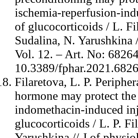
ischemia-reperfusion-ind
of glucocorticoids / L. 
Sudalina, N. Yarushkina 
Vol. 12. – Art. No: 68264
10.3389/fphar.2021.6826
Filaretova, L. P. Peripher
hormone may protect the 
indomethacin-induced in
glucocorticoids / L. P. F
Yarushkina // J.of physio