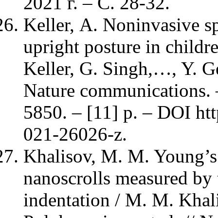
2021 г. – С. 28-32.
Keller, А. Noninvasive sp
upright posture in childre
Keller, G. Singh,…, Y. G
Nature communications. –
5850. – [11] p. – DOI ht
021-26026-z.
Khalisov, M. M. Young’s 
nanoscrolls measured by
indentation / M. M. Khali