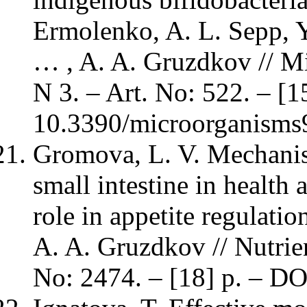
Ermolenko, A. L. Sepp, Y
… , A. A. Gruzdkov // Mi
N 3. – Art. No: 522. – [1
10.3390/microorganisms
Gromova, L. V. Mechanism
small intestine in health 
role in appetite regulatio
A. A. Gruzdkov // Nutrien
No: 2474. – [18] p. – D