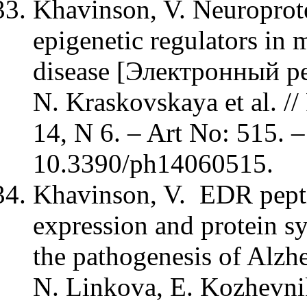
Khavinson, V. Neuroprotec
epigenetic regulators in
disease [Электронный рес
N. Kraskovskaya et al. //
14, N 6. – Art No: 515. –
10.3390/ph14060515.
Khavinson, V. EDR pepti
expression and protein sy
the pathogenesis of Alzhe
N. Linkova, E. Kozhevni