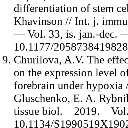
differentiation of stem ce
Khavinson // Int. j. imm
— Vol. 33, is. jan.-dec. 
10.1177/2058738419828
Churilova, A.V. The effec
on the expression level of
forebrain under hypoxia /
Gluschenko, E. A. Rybni
tissue biol. – 2019. – Vol
10.1134/S1990519X190