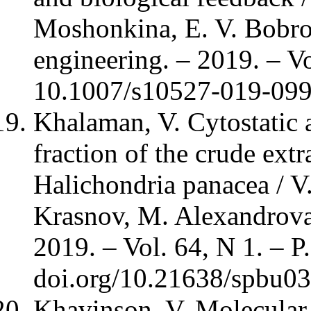
Moshonkina, E. V. Bobro
engineering. – 2019. – V
10.1007/s10527-019-099
Khalaman, V. Cytostatic a
fraction of the crude ext
Halichondria panacea / V
Krasnov, M. Alexandrova
2019. – Vol. 64, N 1. – P
doi.org/10.21638/spbu03
Khavinson, V. Molecular-