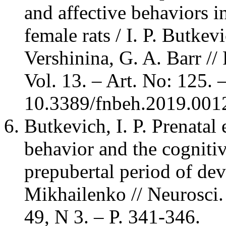
and affective behaviors i
female rats / I. P. Butkev
Vershinina, G. A. Barr //
Vol. 13. – Art. No: 125. 
10.3389/fnbeh.2019.001
Butkevich, I. P. Prenatal 
behavior and the cognitiv
prepubertal period of dev
Mikhailenko // Neurosci. 
49, N 3. – P. 341-346.