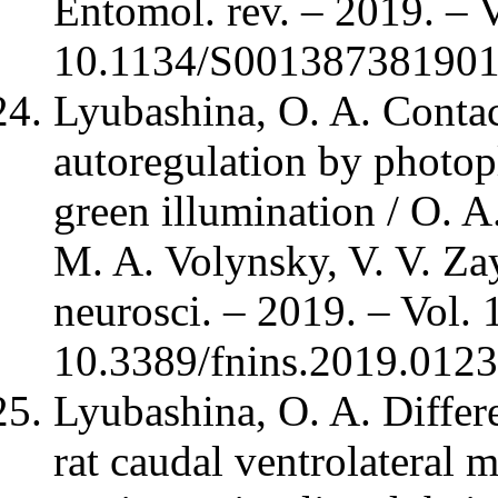
Entomol. rev. – 2019. – V
10.1134/S001387381901
Lyubashina, O. A. Contac
autoregulation by photo
green illumination / O. 
M. A. Volynsky, V. V. Zay
neurosci. – 2019. – Vol. 
10.3389/fnins.2019.0123
Lyubashina, O. A. Differe
rat caudal ventrolateral 