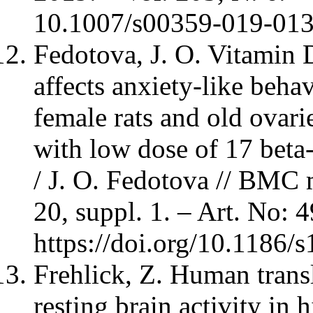
10.1007/s00359-019-013
Fedotova, J. O. Vitamin D
affects anxiety-like beha
female rats and old ovari
with low dose of 17 bet
/ J. O. Fedotova // BMC m
20, suppl. 1. – Art. No: 
https://doi.org/10.1186/
Frehlick, Z. Human transl
resting brain activity in 