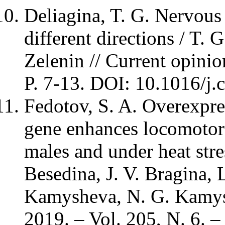
Deliagina, T. G. Nervou
different directions / T. 
Zelenin // Current opinio
P. 7-13. DOI: 10.1016/j.
Fedotov, S. A. Overexpre
gene enhances locomotor 
males and under heat stre
Besedina, J. V. Bragina, 
Kamysheva, N. G. Kamyshe
2019. – Vol. 205, N. 6. 