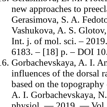
new approaches to preecl
Gerasimova, S. A. Fedoto
Vashukova, A. S. Glotov, 
Int. j. of mol. sci. – 201
6183. – [18] p. – DOI 1
Gorbachevskaya, A. I. An
influences of the dorsal 
based on the topography 
A. I. Gorbachevskaya, N.
physiol. — 2019. — Vol.