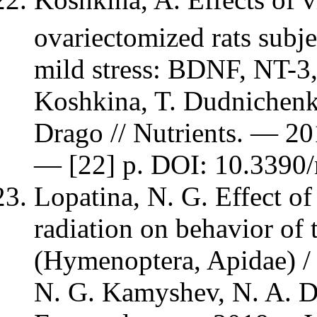
ovariectomized rats subje
mild stress: BDNF, NT-3,
Koshkina, T. Dudnichenko
Drago // Nutrients. — 20
— [22] p. DOI: 10.3390
Lopatina, N. G. Effect o
radiation on behavior of 
(Hymenoptera, Apidae) / 
N. G. Kamyshev, N. A. Dy