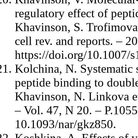
regulatory effect of pepti
Khavinson, S. Trofimova,
cell rev. and reports. – 2
https://doi.org/10.1007
Kolchina, N. Systematic s
peptide binding to doubl
Khavinson, N. Linkova et 
– Vol. 47, N 20. – P.10
10.1093/nar/gkz850.
Koshkina, A. Effects of 