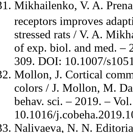
Mikhailenko, V. A. Prena
receptors improves adapti
stressed rats / V. A. Mikh
of exp. biol. and med. – 
309. DOI: 10.1007/s105
Mollon, J. Cortical comm
colors / J. Mollon, M. Da
behav. sci. – 2019. – Vol
10.1016/j.cobeha.2019.1
Nalivaeva, N. N. Editoria