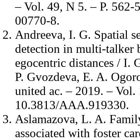
– Vol. 49, N 5. – P. 562
00770-8.
Andreeva, I. G. Spatial s
detection in multi-talker 
egocentric distances / I
P. Gvozdeva, E. A. Ogorod
united ac. – 2019. – Vol.
10.3813/AAA.919330.
Aslamazova, L. A. Family
associated with foster c