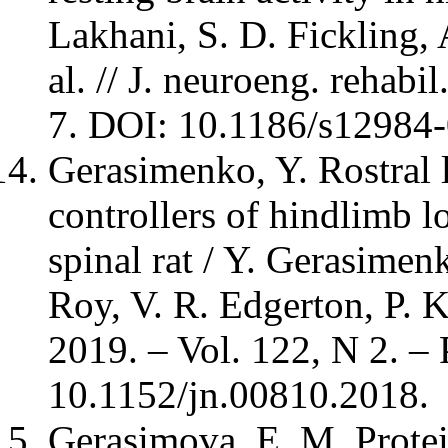
Lakhani, S. D. Fickling, 
al. // J. neuroeng. rehabil
7. DOI: 10.1186/s12984
Gerasimenko, Y. Rostral 
controllers of hindlimb l
spinal rat / Y. Gerasimen
Roy, V. R. Edgerton, P. K
2019. – Vol. 122, N 2. –
10.1152/jn.00810.2018.
Gerasimova, E. M. Prote