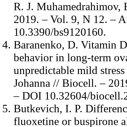
R. J. Muhamedrahimov, E.
2019. – Vol. 9, N 12. – A
10.3390/bs9120160.
Baranenko, D. Vitamin D3
behavior in long-term ov
unpredictable mild stress
Johanna // Biocell. – 201
– DOI 10.32604/biocell.
Butkevich, I. P. Differenc
fluoxetine or buspirone 