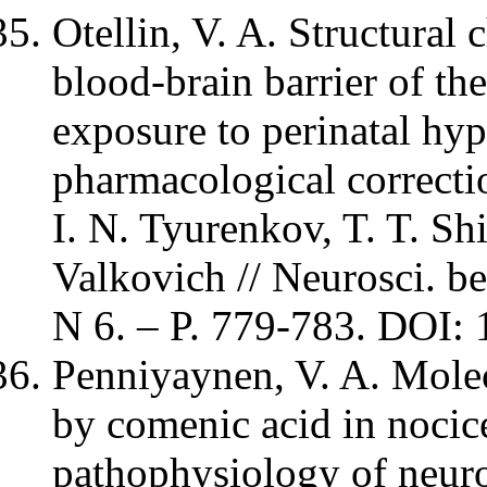
Otellin, V. A. Structural 
blood-brain barrier of th
exposure to perinatal hyp
pharmacological correctio
I. N. Tyurenkov, T. T. Shi
Valkovich // Neurosci. be
N 6. – P. 779-783. DOI:
Penniyaynen, V. A. Mole
by comenic acid in nocic
pathophysiology of neuro