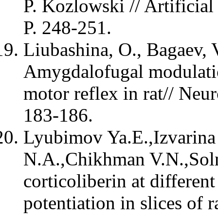
P. Kozlowski // Artificia
P. 248-251.
Liubashina, O., Bagaev, V
Amygdalofugal modulatio
motor reflex in rat// Neur
183-186.
Lyubimov Ya.E.,Izvarin
N.A.,Chikhman V.N.,Soln
corticoliberin at differe
potentiation in slices of r