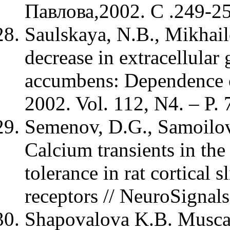
Павлова,2002. С .249-25
Saulskaya, N.B., Mikhai
decrease in extracellular 
accumbens: Dependence o
2002. Vol. 112, N4. – P.
Semenov, D.G., Samoilov
Calcium transients in th
tolerance in rat cortical
receptors // NeuroSignals
Shapovalova K.B. Muscari