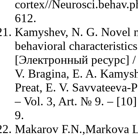
cortex//Neurosci.behav.p
612.
Kamyshev, N. G. Novel 
behavioral characteristi
[Электронный ресурс] / N
V. Bragina, E. A. Kamysh
Preat, E. V. Savvateeva-
– Vol. 3, Art. № 9. – [1
9.
Makarov F.N.,Markova L