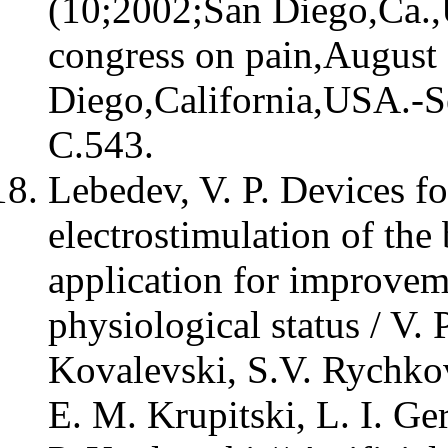
(10;2002;San Diego,Ca.,
congress on pain,August
Diego,California,USA.-S
C.543.
Lebedev, V. P. Devices fo
electrostimulation of the
application for improve
physiological status / V.
Kovalevski, S.V. Rychkov
E. M. Krupitski, L. I. G