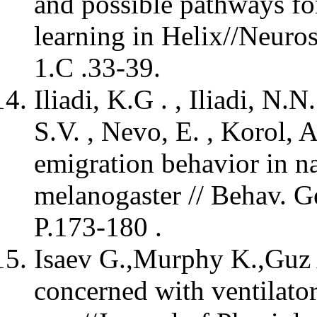
and possible pathways for
learning in Helix//Neuro
1.C .33-39.
Iliadi, K.G . , Iliadi, N.N
S.V. , Nevo, E. , Korol, 
emigration behavior in n
melanogaster // Behav. Ge
P.173-180 .
Isaev G.,Murphy K.,Guz 
concerned with ventilato