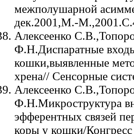
межполушарной асимме
дек.2001,М.-М.,2001.С.
Алексеенко С.В.,Топор
Ф.Н.Диспаратные входы
кошки,выявленные мето
хрена// Сенсорные сист
Алексеенко С.В.,Топор
Ф.Н.Микроструктура в
эфферентных связей пе
коры у кошки/Конгрес