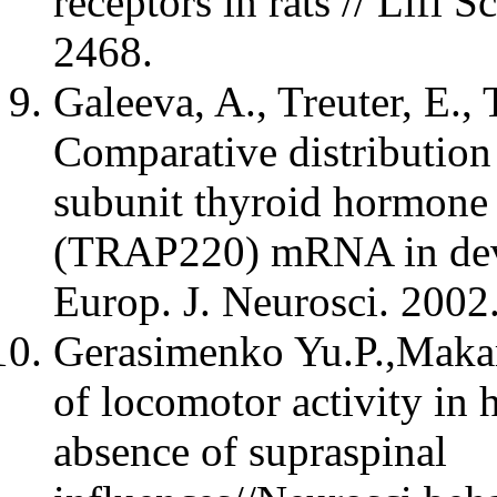
receptors in rats // Lifi 
2468.
Galeeva, A., Treuter, E.,
Comparative distributio
subunit thyroid hormone 
(TRAP220) mRNA in devel
Europ. J. Neurosci. 2002.
Gerasimenko Yu.P.,Makar
of locomotor activity in
absence of supraspinal