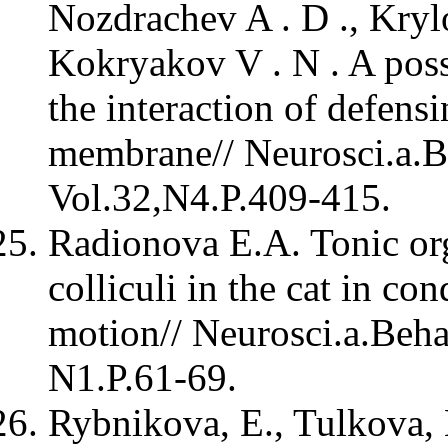
Nozdrachev A . D ., Krylo
Kokryakov V . N . A pos
the interaction of defens
membrane// Neurosci.a.B
Vol.32,N4.P.409-415.
Radionova E.A. Tonic org
colliculi in the cat in co
motion// Neurosci.a.Beha
N1.P.61-69.
Rybnikova, E., Tulkova, 