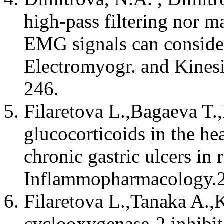
high-pass filtering nor ma
EMG signals can considera
Electromyogr. and Kinesi
246.
Filaretova L.,Bagaeva T.
glucocorticoids in the he
chronic gastric ulcers in r
Inflammopharmacology.2
Filaretova L.,Tanaka A.,
cyclooxygenase-2 inhibit