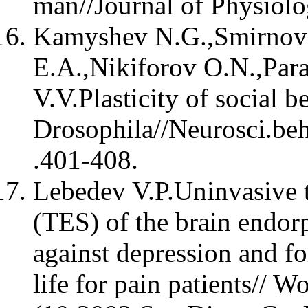
man//Journal of Physiol
Kamyshev N.G.,Smirnov
E.A.,Nikiforov O.N.,Par
V.V.Plasticity of social b
Drosophila//Neurosci.be
.401-408.
Lebedev V.P.Uninvasive t
(TES) of the brain endor
against depression and fo
life for pain patients// W