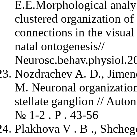
E.E.Morphological analys
clustered organization of
connections in the visual 
natal ontogenesis//
Neurosc.behav.physiol.2
Nozdrachev A. D., Jimene
M. Neuronal organization 
stellate ganglion // Auto
№ 1-2 . P . 43-56
Plakhova V . B ., Shchego