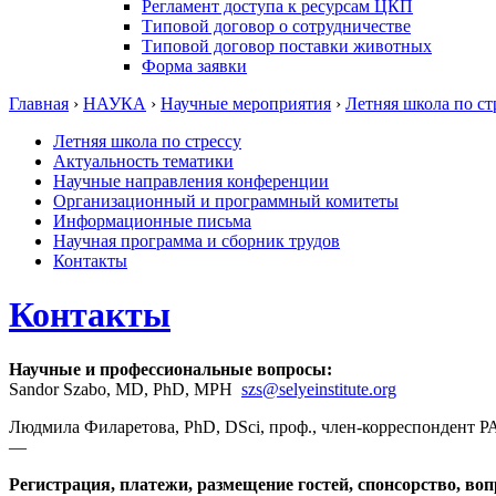
Регламент доступа к ресурсам ЦКП
Типовой договор о сотрудничестве
Типовой договор поставки животных
Форма заявки
Главная
›
НАУКА
›
Научные мероприятия
›
Летняя школа по ст
Летняя школа по стрессу
Актуальность тематики
Научные направления конференции
Организационный и программный комитеты
Информационные письма
Научная программа и сборник трудов
Контакты
Контакты
Научные и профессиональные вопросы:
Sandor Szabo, MD, PhD, MPH
szs@selyeinstitute.org
Людмила Филаретова, PhD, DSci, проф., член-корреспондент РАН
—
Регистрация, платежи, размещение гостей, спонсорство, во