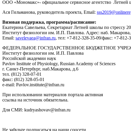
ООО «Мономакс»- официальное сервисное агентство Летней шк
Ася Гильманова, руководитель проекта, Email:
sss2019@onlinere
Визовая поддержка, программа/расписание:
Екатерина Савельева, Секретариат Летней школы по стрессу 2
Институт физиологии им. И.П. Павлова. Адрес: наб. Макарова,6
Email:
savelevaea@infran.ru
, тeл: +7-812-328-35-09/факс: +7-812-
ФЕДЕРАЛЬНОЕ ГОСУДАРСТВЕННОЕ БЮДЖЕТНОЕ УЧРЕ
Институт физиологии им. И.П. Павлова
Российской академии наук
Pavlov Institute of Physiology, Russian Academy of Sciences
г. Санкт-Петербург, наб.Макарова, д.6
тел. (812) 328-07-01
факс: (812) 328-05-01
e-mail: Pavlov.institute@infran.ru
При использовании материалов портала активная
ссылка на источник обязательна.
Для СМИ: kudryashovav@infran.ru
Не забудьте подписаться на наши соцсети