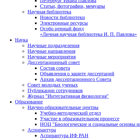
Петербург Ивана Павлова
Статьи, фотографии, мемуары
Научная библиотека
Новости библиотеки
Электронные ресурсы
Особо ценный фонд
«Личная научная библиотека И. П. Павлова»
Наука
Научные подразделения
Научные направления
Научные мероприятия
Диссертационный совет
Состав совета
Объявления о защите диссертаций
Архив диссертационного Совета
Совет молодых ученых
Публикации сотрудников
Журнал "Интегративная физиология"
Образование
Научно-образовательные центры
Учебно-методический отдел
Участие в образовательном процессе
НОЦ "Биологические и социальные основы 
Аспирантура
Аспирантура ИФ РАН