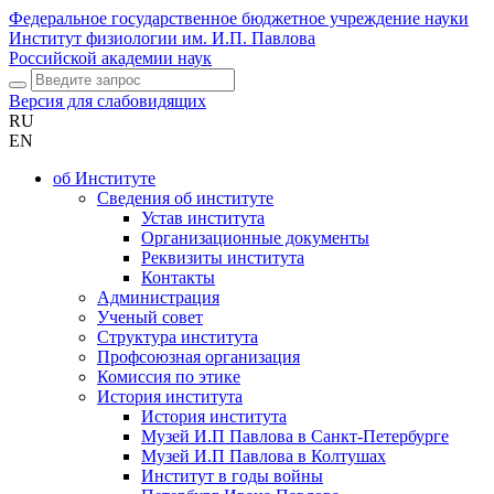
Федеральное государственное бюджетное учреждение науки
Институт физиологии им. И.П. Павлова
Российской академии наук
Версия для слабовидящих
RU
EN
об Институте
Сведения об институте
Устав института
Организационные документы
Реквизиты института
Контакты
Администрация
Ученый совет
Структура института
Профсоюзная организация
Комиссия по этике
История института
История института
Музей И.П Павлова в Санкт-Петербурге
Музей И.П Павлова в Колтушах
Институт в годы войны