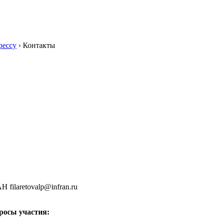
рессу
›
Контакты
 filaretovalp@infran.ru
просы участия: