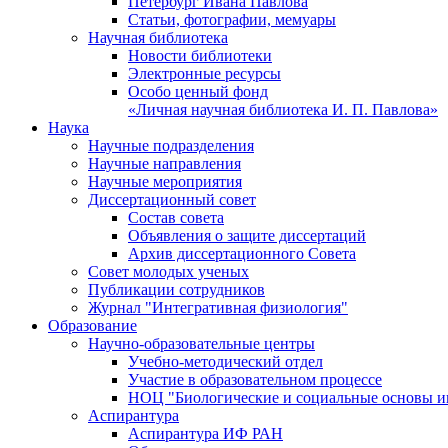
Петербург Ивана Павлова
Статьи, фотографии, мемуары
Научная библиотека
Новости библиотеки
Электронные ресурсы
Особо ценный фонд
«Личная научная библиотека И. П. Павлова»
Наука
Научные подразделения
Научные направления
Научные мероприятия
Диссертационный совет
Состав совета
Объявления о защите диссертаций
Архив диссертационного Совета
Совет молодых ученых
Публикации сотрудников
Журнал "Интегративная физиология"
Образование
Научно-образовательные центры
Учебно-методический отдел
Участие в образовательном процессе
НОЦ "Биологические и социальные основы 
Аспирантура
Аспирантура ИФ РАН