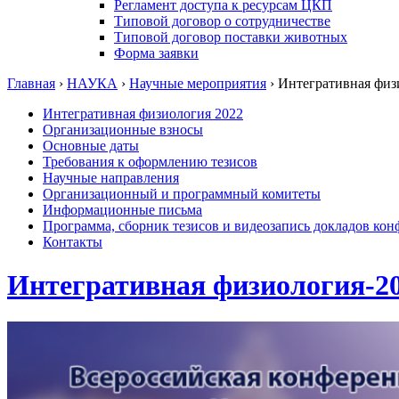
Регламент доступа к ресурсам ЦКП
Типовой договор о сотрудничестве
Типовой договор поставки животных
Форма заявки
Главная
›
НАУКА
›
Научные мероприятия
›
Интегративная физ
Интегративная физиология 2022
Организационные взносы
Основные даты
Требования к оформлению тезисов
Научные направления
Организационный и программный комитеты
Информационные письма
Программа, сборник тезисов и видеозапись докладов ко
Контакты
Интегративная физиология-2