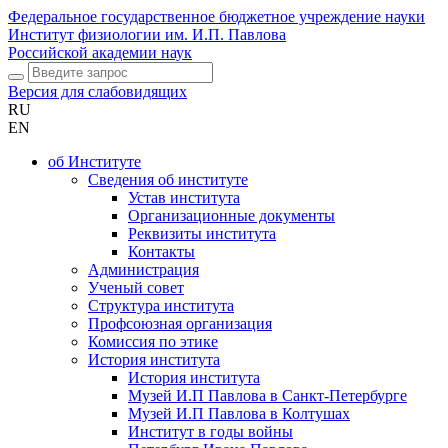
Федеральное государственное бюджетное учреждение науки
Институт физиологии им. И.П. Павлова
Российской академии наук
Версия для слабовидящих
RU
EN
об Институте
Сведения об институте
Устав института
Организационные документы
Реквизиты института
Контакты
Администрация
Ученый совет
Структура института
Профсоюзная организация
Комиссия по этике
История института
История института
Музей И.П Павлова в Санкт-Петербурге
Музей И.П Павлова в Колтушах
Институт в годы войны