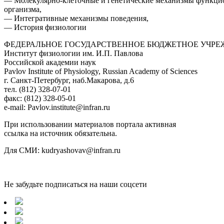
— Молекулярно-клеточные и генетические механизмы функци
организма,
— Интегративные механизмы поведения,
— История физиологии
ФЕДЕРАЛЬНОЕ ГОСУДАРСТВЕННОЕ БЮДЖЕТНОЕ УЧРЕ
Институт физиологии им. И.П. Павлова
Российской академии наук
Pavlov Institute of Physiology, Russian Academy of Sciences
г. Санкт-Петербург, наб.Макарова, д.6
тел. (812) 328-07-01
факс: (812) 328-05-01
e-mail: Pavlov.institute@infran.ru
При использовании материалов портала активная
ссылка на источник обязательна.
Для СМИ: kudryashovav@infran.ru
Не забудьте подписаться на наши соцсети