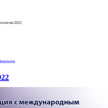
иология-2022
нференции
022