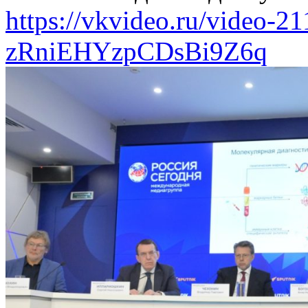
https://vkvideo.ru/video-
zRniEHYzpCDsBi9Z6q